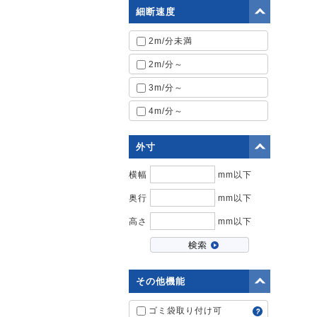
細断速度
2m/分未満
2m/分～
3m/分～
4m/分～
外寸
横幅
mm以下
奥行
mm以下
高さ
mm以下
その他機能
ゴミ袋取り付け可