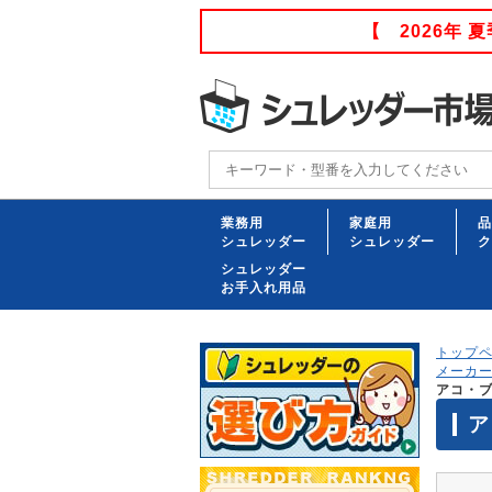
【 2026年
業務用
家庭用
品
シュレッダー
シュレッダー
ク
シュレッダー
お手入れ用品
トップ
メーカ
アコ・ブ
ア