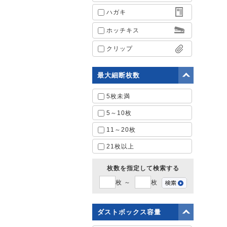
ハガキ
ホッチキス
クリップ
最大細断枚数
5枚未満
5～10枚
11～20枚
21枚以上
枚数を指定して検索する
枚 ～
枚
ダストボックス容量