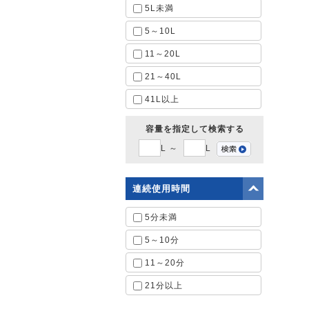
5L未満
5～10L
11～20L
21～40L
41L以上
容量を指定して検索する
L ～
L
連続使用時間
5分未満
5～10分
11～20分
21分以上