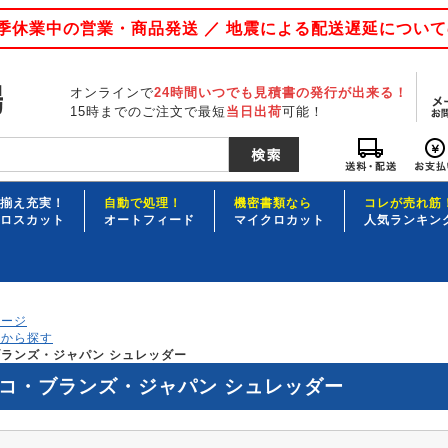
 夏季休業中の営業・商品発送 ／ 地震による配送遅延につい
オンラインで
24時間いつでも見積書の発行が出来る！
15時までのご注文で最短
当日出荷
可能！
揃え充実！
自動で処理！
機密書類なら
コレが売れ筋
ロスカット
オートフィード
マイクロカット
人気ランキン
ページ
ーから探す
ランズ・ジャパン シュレッダー
コ・ブランズ・ジャパン シュレッダー