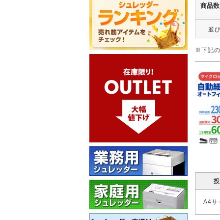
商品数
並
※下記の
投
A4