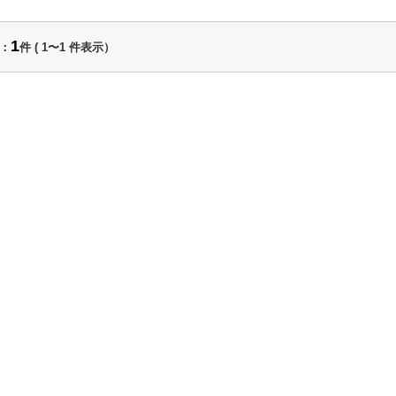
1
：
件 (
1〜1
件表示）