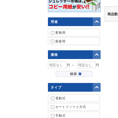
商品数
用途
業務用
家庭用
価格
円 ～
円
タイプ
電動式
オートフィード方式
手動式