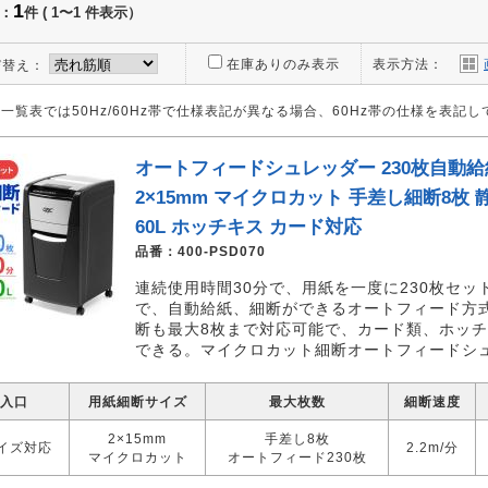
1
：
件 (
1〜1
件表示）
在庫ありのみ表示
表示方法：
び替え：
一覧表では50Hz/60Hz帯で仕様表記が異なる場合、60Hz帯の仕様を表記
オートフィードシュレッダー 230枚自動給
2×15mm マイクロカット 手差し細断8枚 
60L ホッチキス カード対応
品番：
400-PSD070
連続使用時間30分で、用紙を一度に230枚セッ
で、自動給紙、細断ができるオートフィード方
断も最大8枚まで対応可能で、カード類、ホッ
できる。マイクロカット細断オートフィードシ
入口
用紙細断サイズ
最大枚数
細断速度
2×15mm
手差し8枚
サイズ対応
2.2m/分
マイクロカット
オートフィード230枚