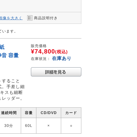
画像を大きく
商品説明付き
しています。
販売価格
紙
¥74,800
(税込)
静音 容量
在庫あり
在庫状況：
トすること
式。手差し細
チキスも細断
ュレッダー。
連続時間
容量
CD/DVD
カード
30分
60L
×
○