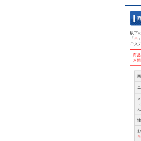
以下
「
※
ご入
商品
お問