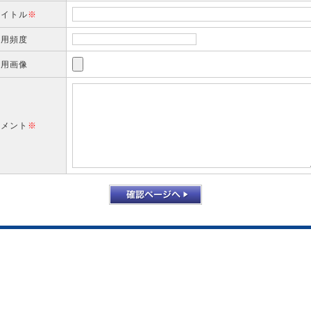
タイトル
※
使用頻度
使用画像
コメント
※