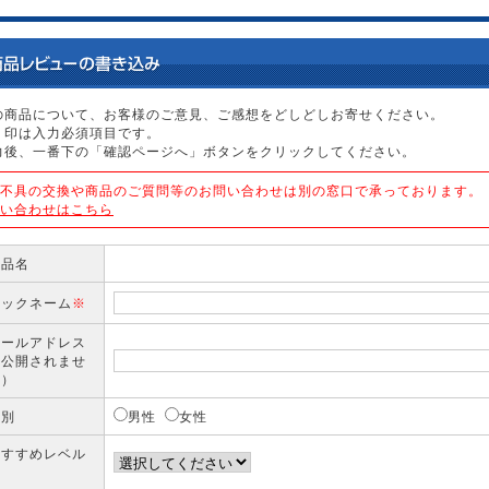
の商品について、お客様のご意見、ご感想をどしどしお寄せください。
」印は入力必須項目です。
力後、一番下の「確認ページへ」ボタンをクリックしてください。
不具の交換や商品のご質問等のお問い合わせは別の窓口で承っております。
い合わせはこちら
商品名
ニックネーム
※
メールアドレス
（公開されませ
ん）
性別
男性
女性
おすすめレベル
※