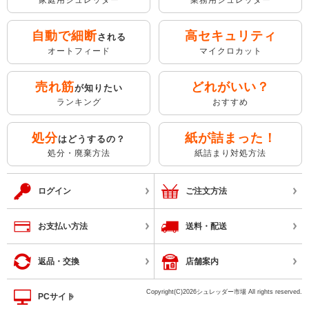
自動で細断
高セキュリティ
される
オートフィード
マイクロカット
売れ筋
どれがいい？
が知りたい
ランキング
おすすめ
処分
紙が詰まった！
はどうするの？
処分・廃棄方法
紙詰まり対処方法
ログイン
ご注文方法
お支払い方法
送料・配送
返品・交換
店舗案内
Copyright(C)2026シュレッダー市場 All rights reserved.
PCサイト