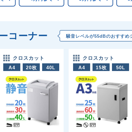
ーコーナー
騒音レベルが55dBのおすす
クロスカット
クロスカット
A4
20枚
40L
A4
15枚
50L