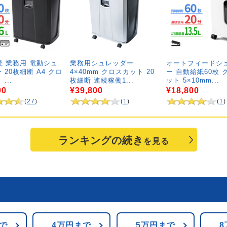
続 業務用 電動シュ
業務用シュレッダー
オートフィードシ
 20枚細断 A4 クロ
4×40mm クロスカット 20
ー 自動給紙60枚 
...
枚細断 連続稼働1...
ット 5×10mm...
00
¥39,800
¥18,800
(
27
)
(
1
)
(
1
)
ランキングの続き
を見る
で
4万円まで
5万円まで