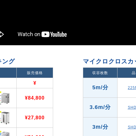
キング
マイクロクロスカ
販売価格
収容枚数
品
¥
5m/分
225
¥84,800
3.6m/分
SHD
¥27,800
3m/分
SHD