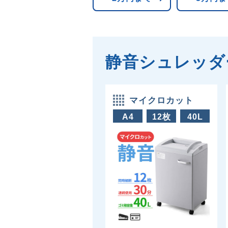
静音シュレッダ
マイクロカット
A4
12枚
40L