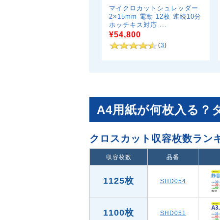
マイクロカットシュレッダー
2×15mm 電動 12枚 連続10分
ホッチキス対応 ...
¥54,800
(
3
)
A4用紙が何枚入る？
クロスカット収容枚数ラン
収容枚数
品番
1125枚
SHD054
1100枚
SHD051