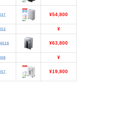
¥54,800
037
¥
053
¥63,800
4016
¥
008
¥19,800
057