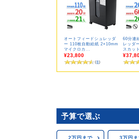
オートフィードシュレッダ
60分連
ー 110枚自動給紙 2×10mm
レッダー
マイクロカ...
スカット 
¥23,800
¥37,8
(
8
)
予算で選ぶ
2万円まで
3万円ま