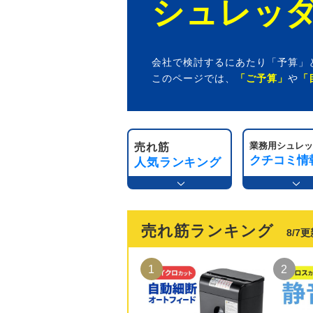
シュレッ
会社で検討するにあたり「予算」
このページでは、
「ご予算」
や
「
業務用シュレ
売れ筋
クチコミ情
人気ランキング
売れ筋ランキング
8/7
1
2