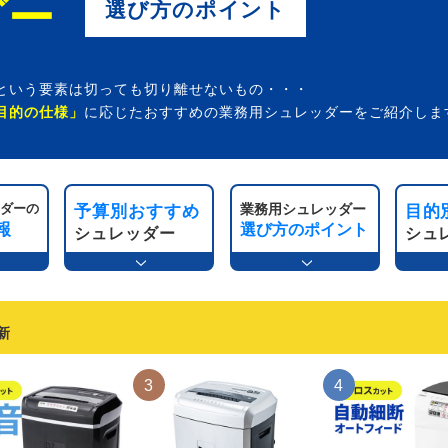
ダー
選び方のポイント
という要素は切っても切り離せないもの・・・
目的の仕様」
に応じたおすすめの業務用シュレッダーをご紹介しま
ッダーの
業務用シュレッダー
予算別おすすめ
目的
報
選び方のポイント
シュレッダー
シュ
更新
3
4