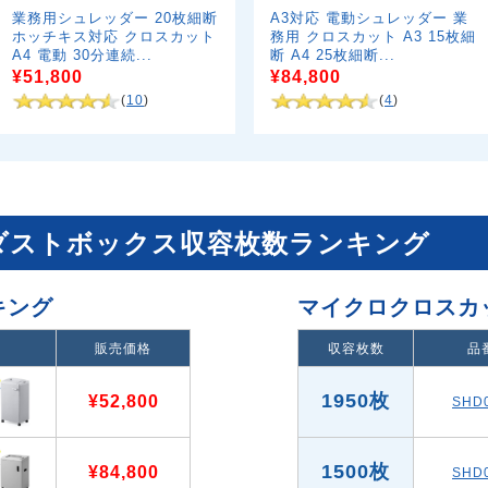
業務用シュレッダー 20枚細断
A3対応 電動シュレッダー 業
ホッチキス対応 クロスカット
務用 クロスカット A3 15枚細
A4 電動 30分連続...
断 A4 25枚細断...
¥51,800
¥84,800
(
10
)
(
4
)
ダストボックス収容枚数ランキング
キング
マイクロクロスカ
販売価格
収容枚数
品
1950枚
¥52,800
SHD
1500枚
¥84,800
SHD