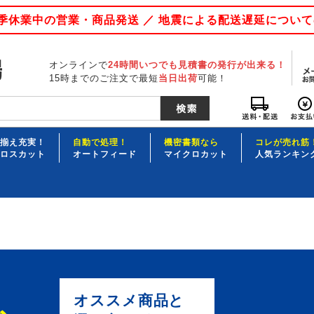
 夏季休業中の営業・商品発送 ／ 地震による配送遅延につい
オンラインで
24時間いつでも見積書の発行が出来る！
15時までのご注文で最短
当日出荷
可能！
揃え充実！
自動で処理！
機密書類なら
コレが売れ筋
ロスカット
オートフィード
マイクロカット
人気ランキン
オススメ商品と