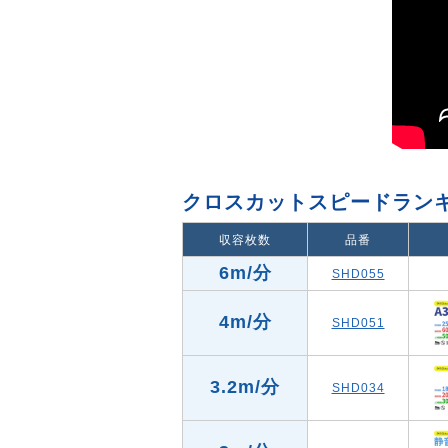
クロスカットスピードラン
収容枚数
品番
6m/分
SHD055
4m/分
SHD051
3.2m/分
SHD034