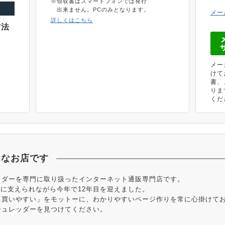
※領収書はスマートフォンでは発行
出来ません。PCのみとなります。
メー
詳しくはこちら
方法
メー
けて
書、
りま
くだ
んなお店です
ッダーを専門に取り扱ったインターネット通販専門店です。
様に支えられながら今年で12年目を迎えました。
「買いやすい」をモットーに、わかりやすいページ作りを常に心掛けて
シュレッダーを見つけてください。