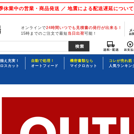
 夏季休業中の営業・商品発送 ／ 地震による配送遅延につい
オンラインで
24時間いつでも見積書の発行が出来る！
15時までのご注文で最短
当日出荷
可能！
揃え充実！
自動で処理！
機密書類なら
コレが売れ筋
ロスカット
オートフィード
マイクロカット
人気ランキン