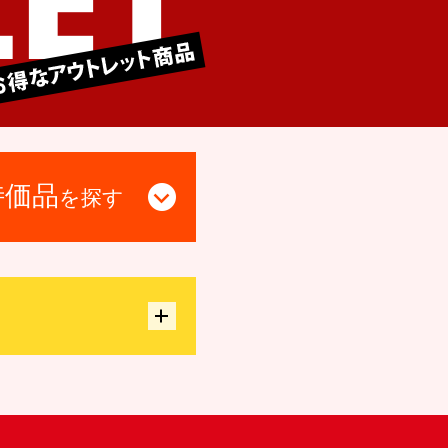
特価品
を探す