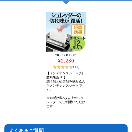
YK-PSDCD001
¥2,280
(11)
【メンテナンスシート(研
磨効果あり)】
潤滑剤と研磨剤を挟み込ん
だメンテナンスシートで
す。
※細断枚数3枚以上のシュ
レッダーでご利用いただけ
ます
よくあるご質問