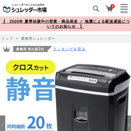
シュレッダーのことならお任せ
0
【 2026年 夏季休業中の営業・商品発送 ／ 地震による配送遅延につ
いてのお知らせ 】
トップ
>
業務用シュレッダー
ランキングを見る
2
業務用 売れ筋
位
Prev