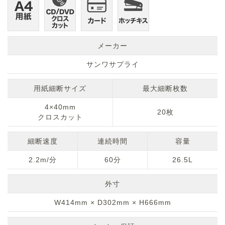
メーカー
サンワサプライ
用紙細断サイズ
最大細断枚数
4×40mm
20枚
クロスカット
細断速度
連続時間
容量
2.2m/分
60分
26.5L
外寸
W414mm × D302mm × H666mm