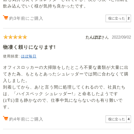
飲み込んでいく様が気持ち良かったです。
約3年前にご購入
役に立った
2
たんぽぽ
さん
2022/09/02
物凄く頼りになります!
使用頻度:
ほぼ毎日
オフィスロッカーの大掃除をしたところ不要な書類が大量に出
てきた為、もともとあったシュレッダーでは間に合わなくて購
入しました。
到着してから、あ!と言う間に処理してくれるので、社員たち
は、「ハイスペック シュレッダー!」と命名したようです
(≧∇≦)音も静かなので、仕事中気にならないのも有り難いで
す。
約4年前にご購入
役に立った
4