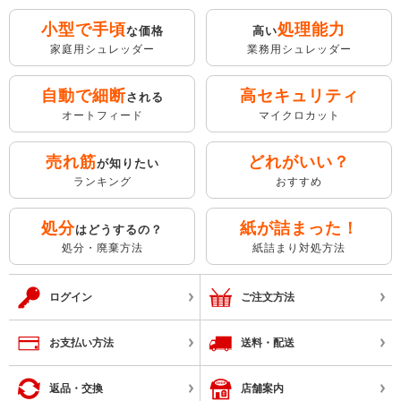
小型で手頃
処理能力
な価格
高い
家庭用シュレッダー
業務用シュレッダー
自動で細断
高セキュリティ
される
オートフィード
マイクロカット
売れ筋
どれがいい？
が知りたい
ランキング
おすすめ
処分
紙が詰まった！
はどうするの？
処分・廃棄方法
紙詰まり対処方法
ログイン
ご注文方法
お支払い方法
送料・配送
返品・交換
店舗案内