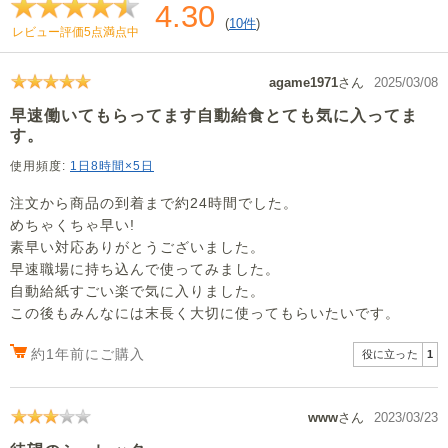
4.30
(
10件
)
レビュー評価5点満点中
agame1971
さん
2025/03/08
早速働いてもらってます自動給食とても気に入ってま
す。
使用頻度:
1日8時間×5日
注文から商品の到着まで約24時間でした。
めちゃくちゃ早い!
素早い対応ありがとうございました。
早速職場に持ち込んで使ってみました。
自動給紙すごい楽で気に入りました。
この後もみんなには末長く大切に使ってもらいたいです。
約1年前にご購入
役に立った
1
www
さん
2023/03/23