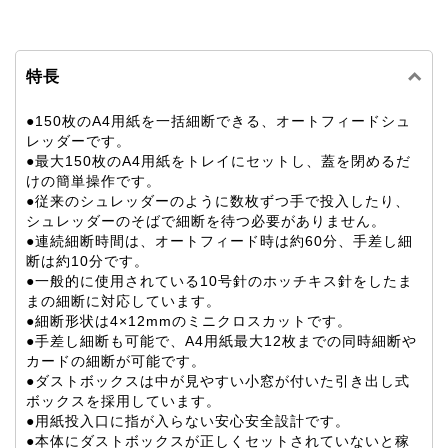
特長
●150枚のA4用紙を一括細断できる、オートフィードシュ
レッダーです。
●最大150枚のA4用紙をトレイにセットし、蓋を閉めるだ
けの簡単操作です。
●従来のシュレッダーのように数枚ずつ手で投入したり、
シュレッダーのそばで細断を待つ必要がありません。
●連続細断時間は、オートフィード時は約60分、手差し細
断は約10分です。
●一般的に使用されている10号針のホッチキス針をしたま
まの細断に対応しています。
●細断形状は4×12mmのミニクロスカットです。
●手差し細断も可能で、A4用紙最大12枚までの同時細断や
カードの細断が可能です。
●ダストボックスは中が見やすい小窓が付いた引き出し式
ボックスを採用しています。
●用紙投入口に指が入らない安心安全設計です。
●本体にダストボックスが正しくセットされていないと稼