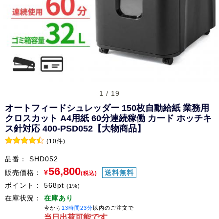
1 / 19
オートフィードシュレッダー 150枚自動給紙 業務用
クロスカット A4用紙 60分連続稼働 カード ホッチキ
ス針対応 400-PSD052【大物商品】
(10件)
品番：
SHD052
56,800
販売価格：
¥
送料無料
(税込)
ポイント：
568
pt
(1%)
在庫状況：
在庫あり
今から
13時間23分
以内のご注文で
です
当日出荷可能