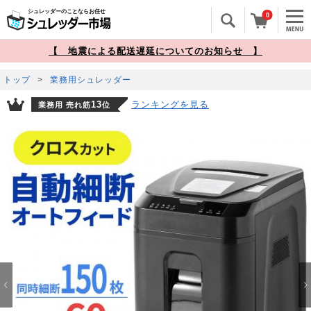
シュレッダーのことならお任せ
0
【 地震による配送遅延についてのお知らせ 】
トップ
>
業務用シュレッダー
ランキングを見る
13
業務用 売れ筋
位
Prev