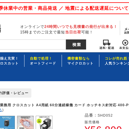
 夏季休業中の営業・商品発送 ／ 地震による配送遅延につい
オンラインで
24時間いつでも見積書の発行が出来る！
15時までのご注文で最短
当日出荷
可能！
揃え充実！
自動で処理！
機密書類なら
コレが売れ筋
ロスカット
オートフィード
マイクロカット
人気ランキン
2の評価・レビュー
務用 クロスカット A4用紙 60分連続稼働 カード ホッチキス針対応 400-PS
る
)
品番：
SHD052
販売価格