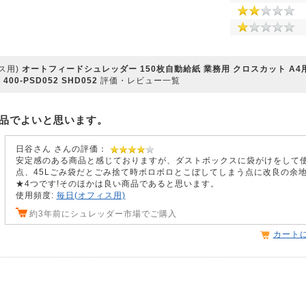
ス用)
オートフィードシュレッダー 150枚自動給紙 業務用 クロスカット A4用
0-PSD052 SHD052
評価・レビュー一覧
品でよいと思います。
日谷さん さんの評価：
安定感のある商品と感じておりますが、ダストボックスに袋がけをして
点、45Lごみ袋だとごみ捨て時ボロボロとこぼしてしまう点に改良の余
★4つです!そのほかは良い商品であると思います。
使用頻度:
毎日(オフィス用)
約3年前にシュレッダー市場でご購入
カート