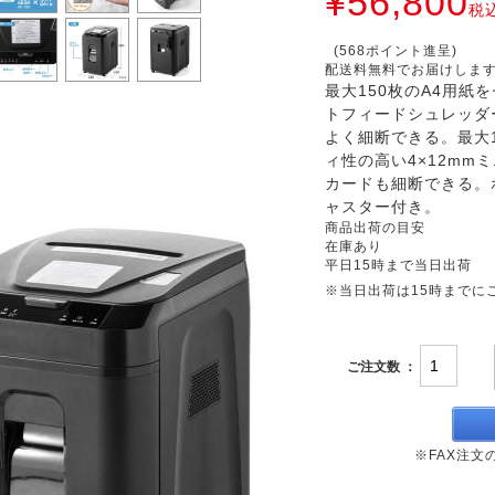
¥56,800
税
(568ポイント進呈)
配送料無料でお届けしま
最大150枚のA4用紙
トフィードシュレッダ
よく細断できる。最大
ィ性の高い4×12m
カードも細断できる。
ャスター付き。
商品出荷の目安
在庫あり
平日15時まで当日出荷
※当日出荷は15時までに
ご注文数 ：
※FAX注