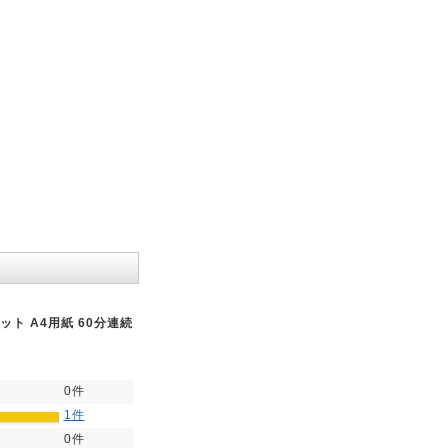
ト A4用紙 60分連続
0件
1件
0件