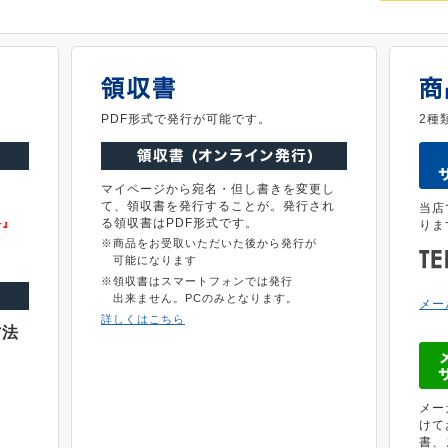
。
PDF形式で発行が可能です。
2種
マイページから宛名・但し書きを変更し
て、領収書を発行することが。発行され
当店
料』
る領収書はPDF形式です。
りま
※商品をお受取いただいた後から発行が
可能になります
※領収書はスマートフォンでは発行
出来ません。PCのみとなります。
メー
詳しくはこちら
方法
メー
けて
書、