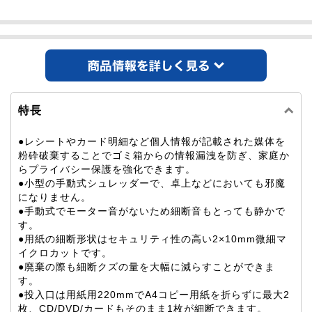
商品情報
特長
●レシートやカード明細など個人情報が記載された媒体を
粉砕破棄することでゴミ箱からの情報漏洩を防ぎ、家庭か
らプライバシー保護を強化できます。
●小型の手動式シュレッダーで、卓上などにおいても邪魔
になりません。
●手動式でモーター音がないため細断音もとっても静かで
す。
●用紙の細断形状はセキュリティ性の高い2×10mm微細マ
イクロカットです。
●廃棄の際も細断クズの量を大幅に減らすことができま
す。
●投入口は用紙用220mmでA4コピー用紙を折らずに最大2
枚、CD/DVD/カードもそのまま1枚が細断できます。