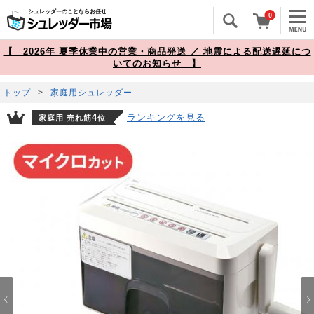
シュレッダーのことならお任せ
0
【 2026年 夏季休業中の営業・商品発送 ／ 地震による配送遅延につ
いてのお知らせ 】
トップ
>
家庭用シュレッダー
ランキングを見る
4
家庭用 売れ筋
位
Prev