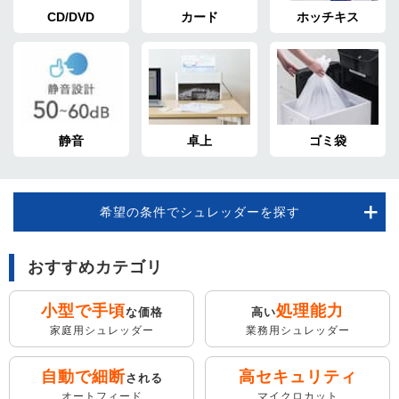
CD/DVD
カード
ホッチキス
静音
卓上
ゴミ袋
希望の条件でシュレッダーを探す
おすすめカテゴリ
小型で手頃
処理能力
な価格
高い
家庭用シュレッダー
業務用シュレッダー
自動で細断
高セキュリティ
される
オートフィード
マイクロカット