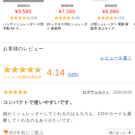
SHD010
SHD039
SHD025
¥3,580
¥7,580
¥6,980
(14)
(6)
(12)
ハンディシュレッダー 小型
[ホッチキスOK] シュレッダ
小型シュレッダー 電動 家
手動 A4 マ...
ー 家庭用 ...
庭用 卓上サイズ...
お客様のレビュー
レビューを書く
4.14
(
14件
)
レビュー評価5点満点中
ロズウェル
さん
2026/04/30
コンパクトで使いやすいです。
細かくシュレッダーしてくれるのはもちろん、CDやカードも裁
断してくれるのもありがたいです。
約3年前にご購入
役に立った
0