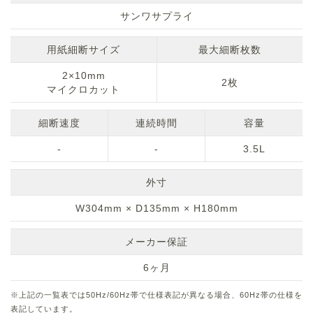
サンワサプライ
用紙細断サイズ
最大細断枚数
2×10mm
2枚
マイクロカット
細断速度
連続時間
容量
-
-
3.5L
外寸
W304mm × D135mm × H180mm
メーカー保証
6ヶ月
※上記の一覧表では50Hz/60Hz帯で仕様表記が異なる場合、60Hz帯の仕様を
表記しています。