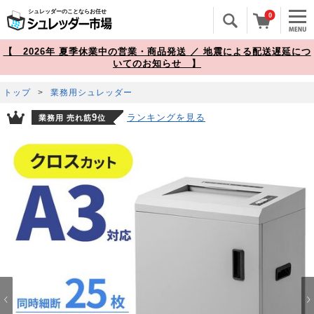
シュレッダーのことならお任せ
0
【 2026年 夏季休業中の営業・商品発送 ／ 地震による配送遅延につ
いてのお知らせ 】
トップ
>
業務用シュレッダー
ランキングを見る
9
業務用 売れ筋
位
Prev