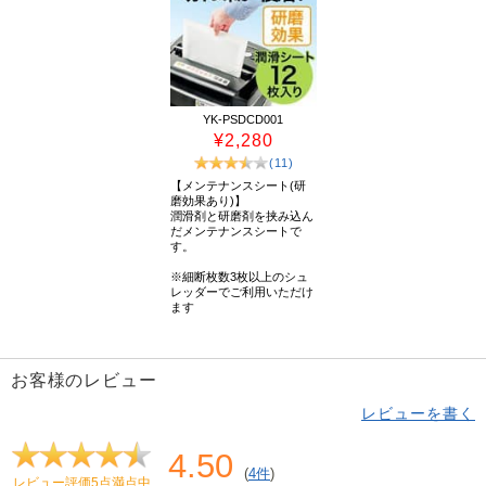
YK-PSDCD001
¥2,280
(11)
【メンテナンスシート(研
磨効果あり)】
潤滑剤と研磨剤を挟み込ん
だメンテナンスシートで
す。
※細断枚数3枚以上のシュ
レッダーでご利用いただけ
ます
お客様のレビュー
レビューを書く
4.50
(
4件
)
レビュー評価5点満点中