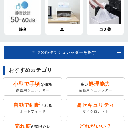
静音
卓上
ゴミ袋
希望の条件でシュレッダーを探す
おすすめカテゴリ
小型で手頃
処理能力
な価格
高い
家庭用シュレッダー
業務用シュレッダー
自動で細断
高セキュリティ
される
オートフィード
マイクロカット
売れ筋
どれがいい？
が知りたい