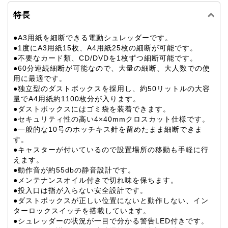
特長
●A3用紙を細断できる電動シュレッダーです。
●1度にA3用紙15枚、A4用紙25枚の細断が可能です。
●不要なカード類、CD/DVDを1枚ずつ細断可能です。
●60分連続細断が可能なので、大量の細断、大人数での使
用に最適です。
●独立型のダストボックスを採用し、約50リットルの大容
量でA4用紙約1100枚分が入ります。
●ダストボックスにはゴミ袋を装着できます。
●セキュリティ性の高い4×40mmクロスカット仕様です。
●一般的な10号のホッチキス針を留めたまま細断できま
す。
●キャスターが付いているので設置場所の移動も手軽に行
えます。
●動作音が約55dbの静音設計です。
●メンテナンスオイル付きで切れ味を保ちます。
●投入口は指が入らない安全設計です。
●ダストボックスが正しい位置にないと動作しない、イン
ターロックスイッチを搭載しています。
●シュレッダーの状況が一目で分かる警告LED付きです。