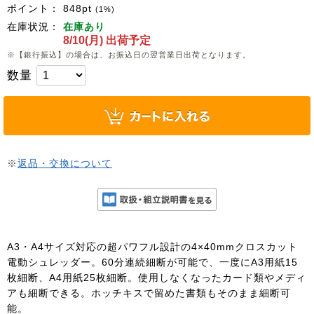
ポイント：
848
pt
(1%)
在庫状況：
在庫あり
8/10(月) 出荷予定
※【銀行振込】の場合は、お振込日の翌営業日出荷となります。
数量
※
返品・交換について
A3・A4サイズ対応の超パワフル設計の4×40mmクロスカット
電動シュレッダー。60分連続細断が可能で、一度にA3用紙15
枚細断、A4用紙25枚細断。使用しなくなったカード類やメディ
アも細断できる。ホッチキスで留めた書類もそのまま細断可
能。