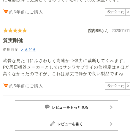
約6年前にご購入
役に立った
0
院内SE
さん
2020/11/11
質実剛健
使用頻度:
ときどき
武骨な見た目にふさわしく高速かつ強力に裁断してくれます。
PC周辺機器メーカーとしてはサンワサプライの信頼度はさほど
高くなかったのですが、これは頑丈で静かで良い製品ですね
約5年前にご購入
役に立った
0
レビューをもっと見る
レビューを書く