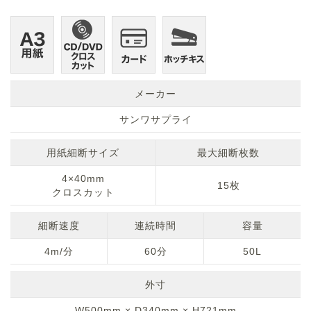
メーカー
サンワサプライ
用紙細断サイズ
最大細断枚数
4×40mm
15枚
クロスカット
細断速度
連続時間
容量
4m/分
60分
50L
外寸
W500mm × D340mm × H721mm