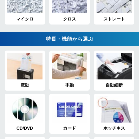
マイクロ
クロス
ストレート
特長・機能から選ぶ
電動
手動
自動細断
CD/DVD
カード
ホッチキス