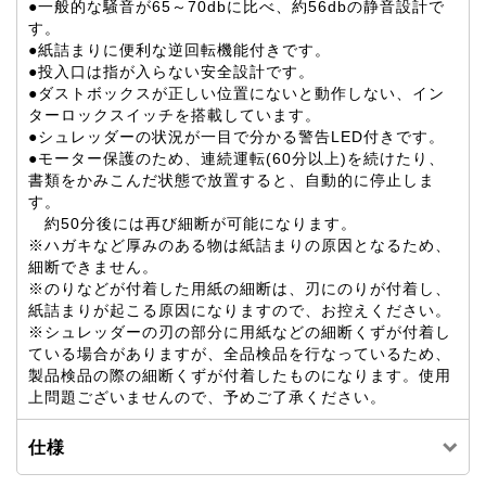
●一般的な騒音が65～70dbに比べ、約56dbの静音設計で
す。
●紙詰まりに便利な逆回転機能付きです。
●投入口は指が入らない安全設計です。
●ダストボックスが正しい位置にないと動作しない、イン
ターロックスイッチを搭載しています。
●シュレッダーの状況が一目で分かる警告LED付きです。
●モーター保護のため、連続運転(60分以上)を続けたり、
書類をかみこんだ状態で放置すると、自動的に停止しま
す。
約50分後には再び細断が可能になります。
※ハガキなど厚みのある物は紙詰まりの原因となるため、
細断できません。
※のりなどが付着した用紙の細断は、刃にのりが付着し、
紙詰まりが起こる原因になりますので、お控えください。
※シュレッダーの刃の部分に用紙などの細断くずが付着し
ている場合がありますが、全品検品を行なっているため、
製品検品の際の細断くずが付着したものになります。使用
上問題ございませんので、予めご了承ください。
仕様