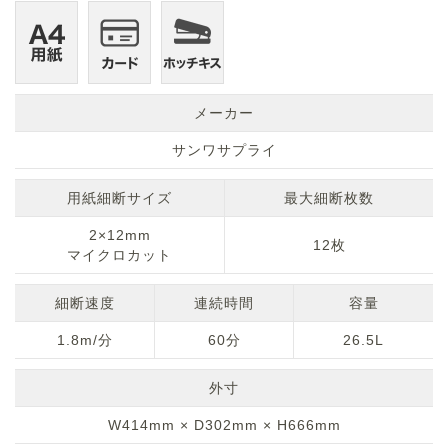
メーカー
サンワサプライ
用紙細断サイズ
最大細断枚数
2×12mm
12枚
マイクロカット
細断速度
連続時間
容量
1.8m/分
60分
26.5L
外寸
W414mm × D302mm × H666mm