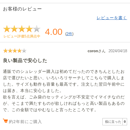
お客様のレビュー
レビューを書く
4.00
(
2件
)
レビュー評価5点満点中
coron
さん
2024/04/18
良い製品で安心した
通販でのシュレッダー購入は初めてだったのできちんとしたお
店で選びたいと思い、いろいろリサーチしてこちらで購入しま
した。サイズも動作も容量も最高です。注文した翌日午前中に
は届き、本当に安心しました。
欲を言えば、ごみ袋のセッティングが不安定でイマイチなのだ
が、そこまで満たすものが欲しければもっと高い製品もあるの
で、この金額ではやむなしと言ったところです。
約2年前にご購入
役に立った
0