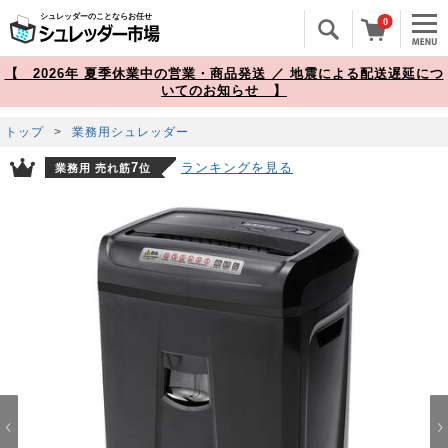
シュレッダーのことならお任せ
0
【 2026年 夏季休業中の営業・商品発送 ／ 地震による配送遅延につ
いてのお知らせ 】
トップ
>
業務用シュレッダー
ランキングを見る
7
業務用 売れ筋
位
Prev