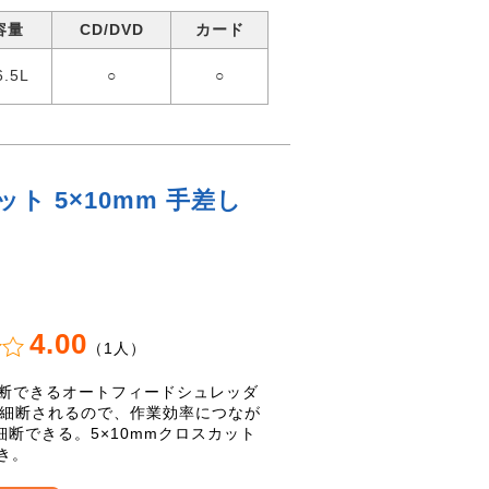
容量
CD/DVD
カード
6.5L
○
○
ト 5×10mm 手差し
4.00
（1人）
細断できるオートフィードシュレッダ
で細断されるので、作業効率につなが
断できる。5×10mmクロスカット
き。