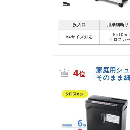
投入口
用紙細断サ
5×10m
A4サイズ対応
クロスカ
家庭用シュ
4
位
そのまま細断