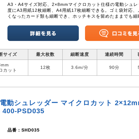
A3・A4サイズ対応、2×8mmマイクロカット仕様の電動シュ
度にA3用紙12枚細断、A4用紙17枚細断できる。ゴミ袋対応
くなったカード類も細断でき、ホッチキスを留めたままでも細
断サイズ
最大枚数
細断速度
連続時間
8mm
12枚
3.6m/分
90分
ロカット
電動シュレッダー マイクロカット 2×12mm
00-PSD035
品番：SHD035