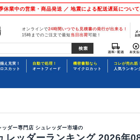
 夏季休業中の営業・商品発送 ／ 地震による配送遅延につい
オンラインで
24時間いつでも見積書の発行が出来る！
15時までのご注文で最短
当日出荷
可能！
揃え充実！
自動で処理！
機密書類なら
コレが売れ筋
ロスカット
オートフィード
マイクロカット
人気ランキン
レッダー専門店 シュレッダー市場の
ュレッダーランキング 2026年0