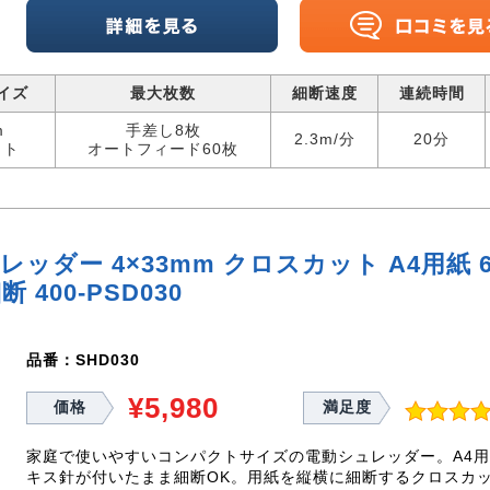
イズ
最大枚数
細断速度
連続時間
m
手差し8枚
2.3m/分
20分
ット
オートフィード60枚
レッダー 4×33mm クロスカット A4用紙
 400-PSD030
品番：SHD030
¥5,980
価格
満足度
家庭で使いやすいコンパクトサイズの電動シュレッダー。A4
キス針が付いたまま細断OK。用紙を縦横に細断するクロスカ