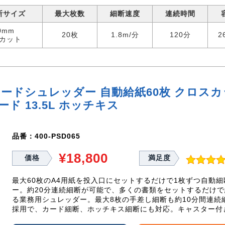
断サイズ
最大枚数
細断速度
連続時間
0mm
20枚
1.8m/分
120分
2
カット
ードシュレッダー 自動給紙60枚 クロスカッ
ード 13.5L ホッチキス
品番：400-PSD065
¥18,800
価格
満足度
最大60枚のA4用紙を投入口にセットするだけで1枚ずつ自動
ー。約20分連続細断が可能で、多くの書類をセットするだけ
る業務用シュレッダー。最大8枚の手差し細断も約10分間連続細
採用で、カード細断、ホッチキス細断にも対応。キャスター付