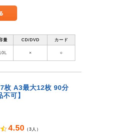
容量
CD/DVD
カード
10L
×
○
 A3最大12枚 90分
返品不可】
4.50
（3人）