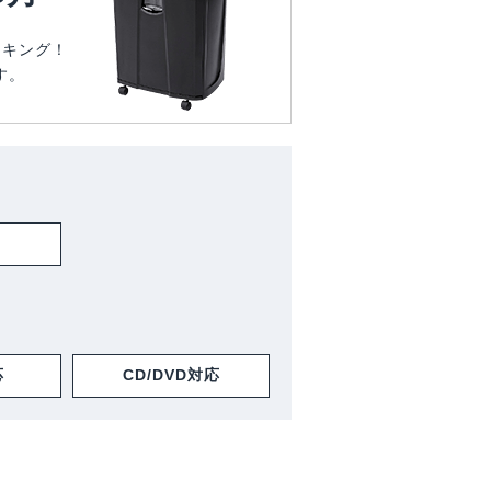
ンキング！
す。
応
CD/DVD対応