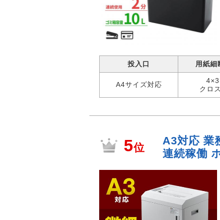
投入口
用紙細
4×
A4サイズ対応
クロ
A3対応 業
5
位
連続稼働 ホ