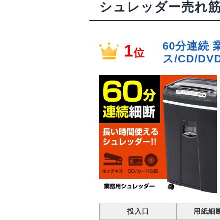
シュレッダー売れ
60分連続
1
位
ス/CD/DV
投入口
用紙細