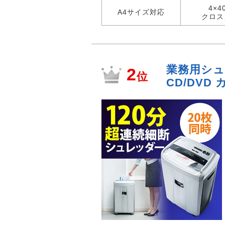
4×4
A4サイズ対応
クロス
業務用シュレ
2
位
CD/DVD 