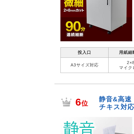
投入口
用紙細
2×
A3サイズ対応
マイク
静音&高速 
6
位
チキス対応 4