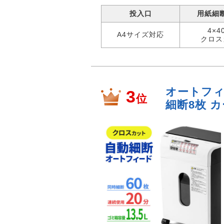
投入口
用紙細
4×4
A4サイズ対応
クロス
オートフィ
3
位
細断8枚 カ