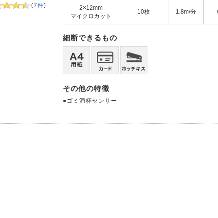
(
7件
)
2×12mm
10枚
1.8m/分
マイクロカット
細断できるもの
その他の特徴
●ゴミ満杯センサー