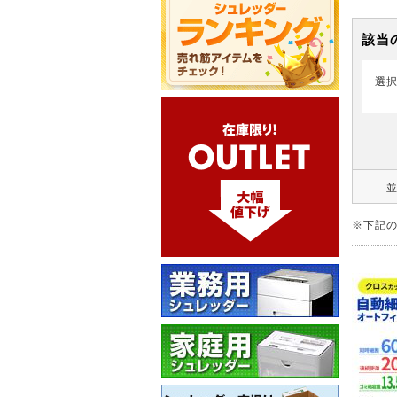
該当
選
※下記の