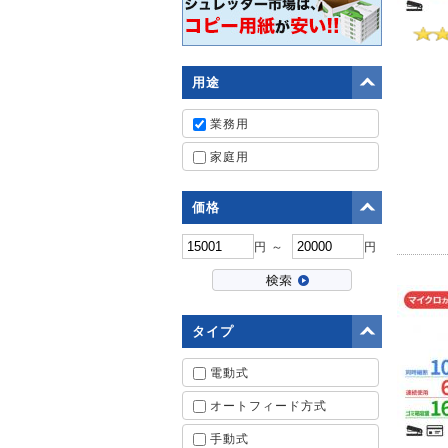
用途
業務用
家庭用
価格
円 ～
円
タイプ
電動式
オートフィード方式
手動式