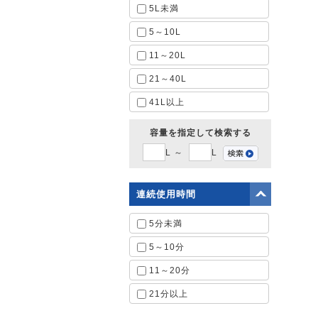
5L未満
5～10L
11～20L
21～40L
41L以上
容量を指定して検索する
L ～
L
連続使用時間
5分未満
5～10分
11～20分
21分以上