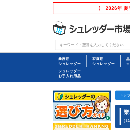
【 2026年
業務用
家庭用
品
シュレッダー
シュレッダー
ク
シュレッダー
お手入れ用品
トッ
業
(1