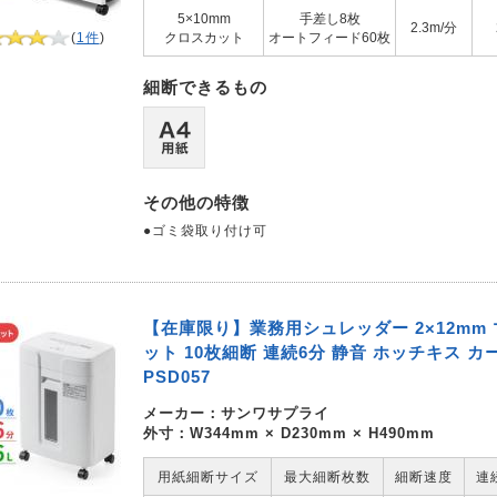
5×10mm
手差し8枚
2.3m/分
(
1件
)
クロスカット
オートフィード60枚
細断できるもの
その他の特徴
●ゴミ袋取り付け可
【在庫限り】業務用シュレッダー 2×12mm
ット 10枚細断 連続6分 静音 ホッチキス カー
PSD057
メーカー：
サンワサプライ
外寸：W344mm × D230mm × H490mm
用紙細断サイズ
最大細断枚数
細断速度
連