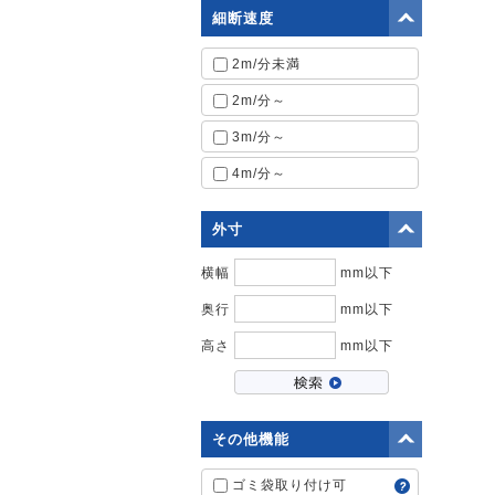
細断速度
2m/分未満
2m/分～
3m/分～
4m/分～
外寸
横幅
mm以下
奥行
mm以下
高さ
mm以下
その他機能
ゴミ袋取り付け可