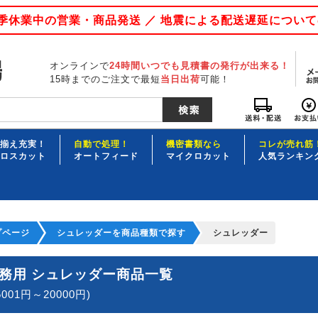
 夏季休業中の営業・商品発送 ／ 地震による配送遅延につい
オンラインで
24時間いつでも見積書の発行が出来る！
15時までのご注文で最短
当日出荷
可能！
揃え充実！
自動で処理！
機密書類なら
コレが売れ筋
ロスカット
オートフィード
マイクロカット
人気ランキン
プページ
シュレッダーを商品種類で探す
シュレッダー
務用 シュレッダー商品一覧
5001円～20000円)