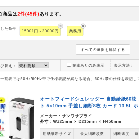
の商品は
2
件
(
45
件)
あります。
択した条件
15001円～20000円
業務用
すべての選択を解除する
在庫ありのみ表示
表示方法：
並び替え：
一覧表では50Hz/60Hz帯で仕様表記が異なる場合、60Hz帯の仕様を表記
オートフィードシュレッダー 自動給紙60枚
ト 5×10mm 手差し細断8枚 カード 13.5L
メーカー：
サンワサプライ
外寸：W325mm × D215mm × H450mm
用紙細断サイズ
最大細断枚数
細断速度
連