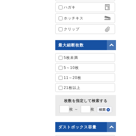
ハガキ
ホッチキス
クリップ
最大細断枚数
5枚未満
5～10枚
11～20枚
21枚以上
枚数を指定して検索する
枚 ～
枚
ダストボックス容量