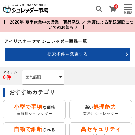
シュレッダーのことならお任せ
0
【 2026年 夏季休業中の営業・商品発送 ／ 地震による配送遅延につ
いてのお知らせ 】
アイリスオーヤマ シュレッダー商品一覧
検索条件を変更する
アイテム
0
件
おすすめカテゴリ
小型で手頃
処理能力
な価格
高い
家庭用シュレッダー
業務用シュレッダー
自動で細断
高セキュリティ
される