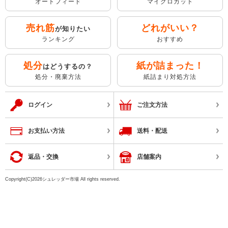
オートフィード
マイクロカット
売れ筋
どれがいい？
が知りたい
ランキング
おすすめ
処分
紙が詰まった！
はどうするの？
処分・廃棄方法
紙詰まり対処方法
ログイン
ご注文方法
お支払い方法
送料・配送
返品・交換
店舗案内
Copyright(C)2026シュレッダー市場 All rights reserved.