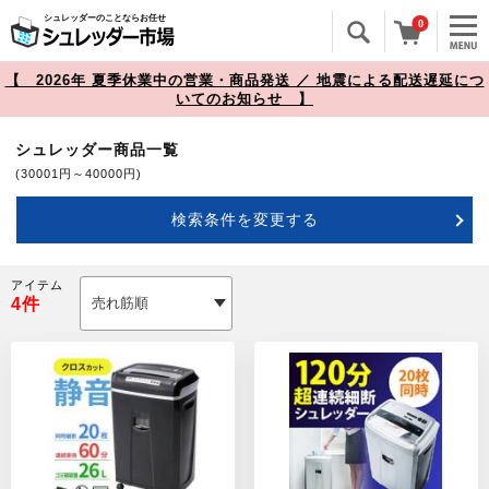
シュレッダーのことならお任せ
0
【 2026年 夏季休業中の営業・商品発送 ／ 地震による配送遅延につ
いてのお知らせ 】
シュレッダー商品一覧
(30001円～40000円)
検索条件を変更する
アイテム
4
件