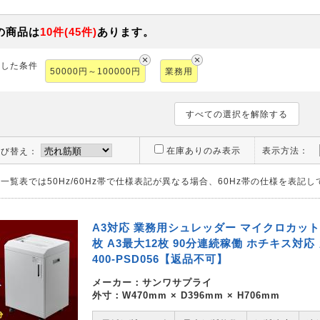
の商品は
10
件
(
45
件)
あります。
択した条件
50000円～100000円
業務用
すべての選択を解除する
在庫ありのみ表示
表示方法：
並び替え：
一覧表では50Hz/60Hz帯で仕様表記が異なる場合、60Hz帯の仕様を表記
A3対応 業務用シュレッダー マイクロカット 
枚 A3最大12枚 90分連続稼働 ホチキス対応
400-PSD056【返品不可】
メーカー：
サンワサプライ
外寸：W470mm × D396mm × H706mm