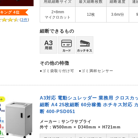
用紙細断サイズ
最大細断枚数
細断速度
連
2×8mm
キング 4位
12枚
3.6m/分
マイクロカット
(
3件
)
細断できるもの
その他の特徴
●ゴミ袋取り付け可
●ゴミ満杯センサー
A3対応 電動シュレッダー 業務用 クロスカット
細断 A4 25枚細断 60分稼働 ホチキス対応 
断 400-PSD051
メーカー：
サンワサプライ
外寸：W500mm × D340mm × H721mm