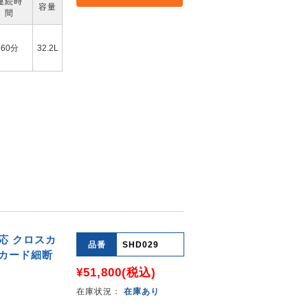
連続時
容量
間
60分
32.2L
応 クロスカ
品番
SHD029
ス カード細断
¥51,800
(税込)
在庫状況：
在庫あり