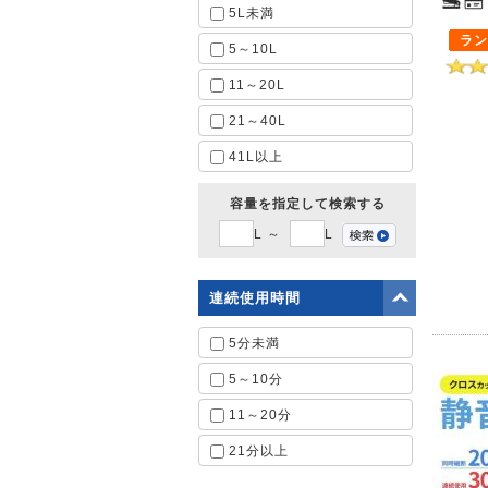
5L未満
ラン
5～10L
11～20L
21～40L
41L以上
容量を指定して検索する
L ～
L
連続使用時間
5分未満
5～10分
11～20分
21分以上