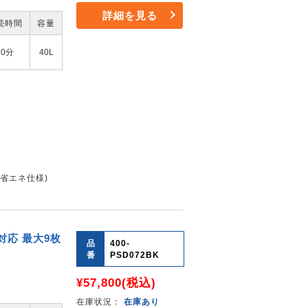
詳細を見る
続時間
容量
30分
40L
(省エネ仕様)
対応 最大9枚
品
400-
番
PSD072BK
¥57,800
(税込)
在庫状況：
在庫あり