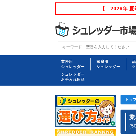
【 2026年
業務用
家庭用
品
シュレッダー
シュレッダー
ク
シュレッダー
お手入れ用品
トッ
業
(5