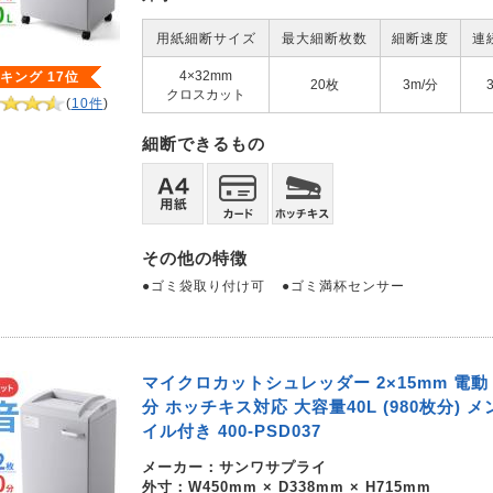
用紙細断サイズ
最大細断枚数
細断速度
連
4×32mm
キング 17位
20枚
3m/分
クロスカット
(
10件
)
細断できるもの
その他の特徴
●ゴミ袋取り付け可
●ゴミ満杯センサー
マイクロカットシュレッダー 2×15mm 電動 
分 ホッチキス対応 大容量40L (980枚分) 
イル付き 400-PSD037
メーカー：
サンワサプライ
外寸：W450mm × D338mm × H715mm