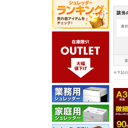
該当
選
※下記の