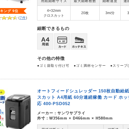
用紙細断サイズ
最大細断枚数
細断速度
連
4×32mm
キング 9位
20枚
3m/分
クロスカット
(
7件
)
細断できるもの
その他の特徴
●ゴミ袋取り付け可
●ゴミ満杯センサー
●スリープ
オートフィードシュレッダー 150枚自動給紙
スカット A4用紙 60分連続稼働 カード ホ
応 400-PSD052
メーカー：
サンワサプライ
外寸：W356mm × D466mm × H580mm