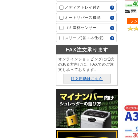
メディアトレイ付き
オートリバース機能
ラン
ゴミ満杯センサー
スリープ(省エネ仕様)
FAX注文承ります
オンラインショッピングに抵抗
のある方向けに、FAXでのご注
文も承っております。
注文用紙はこちら