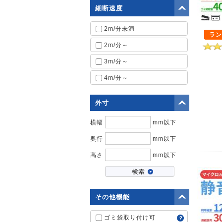
細断速度
2m/分未満
ラン
2m/分～
3m/分～
4m/分～
外寸
横幅
mm以下
奥行
mm以下
高さ
mm以下
その他機能
ゴミ袋取り付け可