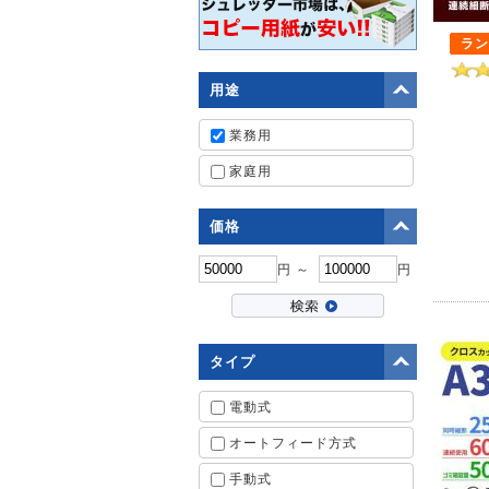
ラン
用途
業務用
家庭用
価格
円 ～
円
タイプ
電動式
オートフィード方式
手動式