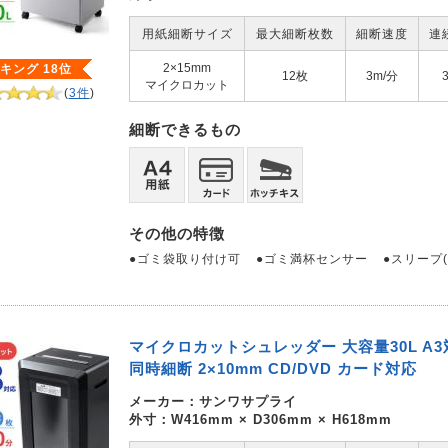
用紙細断サイズ
最大細断枚数
細断速度
連
2×15mm
キング 18位
12枚
3m/分
マイクロカット
(
3件
)
細断できるもの
その他の特徴
●ゴミ袋取り付け可
●ゴミ満杯センサー
●スリープ
マイクロカットシュレッダー 大容量30L A3
同時細断 2×10mm CD/DVD カード対応
メーカー：
サンワサプライ
外寸：W416mm × D306mm × H618mm