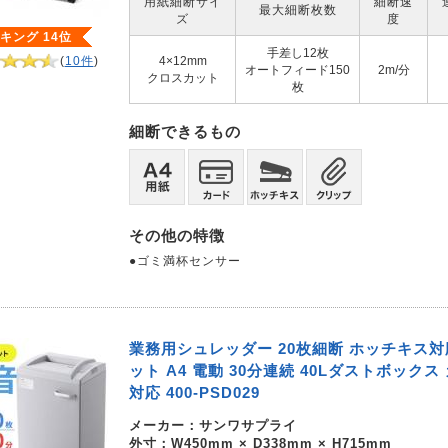
用紙細断サイ
細断速
最大細断枚数
ズ
度
キング 14位
手差し12枚
(
10件
)
4×12mm
オートフィード150
2m/分
クロスカット
枚
細断できるもの
その他の特徴
●ゴミ満杯センサー
業務用シュレッダー 20枚細断 ホッチキス対
ット A4 電動 30分連続 40Lダストボック
対応 400-PSD029
メーカー：
サンワサプライ
外寸：W450mm × D338mm × H715mm