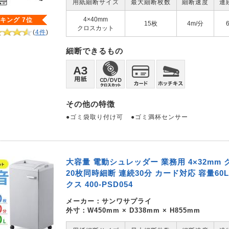
用紙細断サイズ
最大細断枚数
細断速度
連
4×40mm
キング 7位
15枚
4m/分
クロスカット
(
4件
)
細断できるもの
その他の特徴
●ゴミ袋取り付け可
●ゴミ満杯センサー
大容量 電動シュレッダー 業務用 4×32mm
20枚同時細断 連続30分 カード対応 容量60
クス 400-PSD054
メーカー：
サンワサプライ
外寸：W450mm × D338mm × H855mm