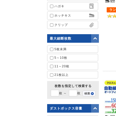
ハガキ
ラン
ホッチキス
クリップ
最大細断枚数
5枚未満
5～10枚
11～20枚
21枚以上
枚数を指定して検索する
枚 ～
枚
ダストボックス容量