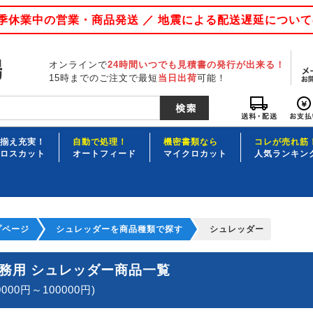
 夏季休業中の営業・商品発送 ／ 地震による配送遅延につい
オンラインで
24時間いつでも見積書の発行が出来る！
15時までのご注文で最短
当日出荷
可能！
揃え充実！
自動で処理！
機密書類なら
コレが売れ筋
ロスカット
オートフィード
マイクロカット
人気ランキン
プページ
シュレッダーを商品種類で探す
シュレッダー
務用 シュレッダー商品一覧
0000円～100000円)