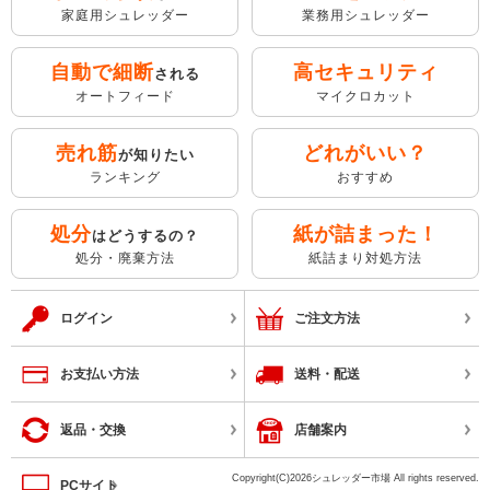
家庭用シュレッダー
業務用シュレッダー
自動で細断
高セキュリティ
される
オートフィード
マイクロカット
売れ筋
どれがいい？
が知りたい
ランキング
おすすめ
処分
紙が詰まった！
はどうするの？
処分・廃棄方法
紙詰まり対処方法
ログイン
ご注文方法
お支払い方法
送料・配送
返品・交換
店舗案内
Copyright(C)2026シュレッダー市場 All rights reserved.
PCサイト