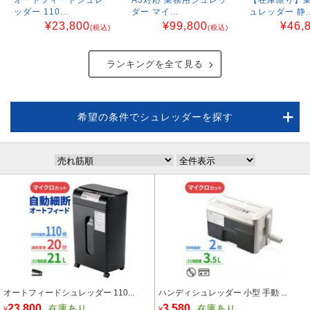
ッダー 110...
ダー マイ...
ュレッダー 静..
¥
23,800
¥
99,800
¥
46,
(税込)
(税込)
ランキングを全て見る
希望の条件でシュレッダーを探す
オートフィードシュレッダー 110...
ハンディシュレッダー 小型 手動 ...
23,800
3,580
在庫あり
在庫あり
¥
¥