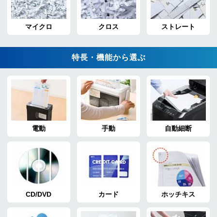
マイクロ
クロス
ストレート
特長・機能から選ぶ
電動
手動
自動細断
CD/DVD
カード
ホッチキス