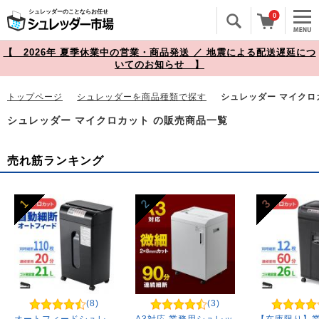
シュレッダーのことならお任せ
0
【 2026年 夏季休業中の営業・商品発送 ／ 地震による配送遅延につ
いてのお知らせ 】
トップページ
シュレッダーを商品種類で探す
シュレッダー マイクロ
シュレッダー マイクロカット の販売商品一覧
売れ筋ランキング
1
2
3
(8)
(3)
オートフィードシュレ
A3対応 業務用シュレッ
【在庫限り】