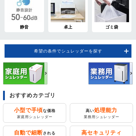
静音
卓上
ゴミ袋
希望の条件でシュレッダーを探す
おすすめカテゴリ
小型で手頃
処理能力
な価格
高い
家庭用シュレッダー
業務用シュレッダー
自動で細断
高セキュリティ
される