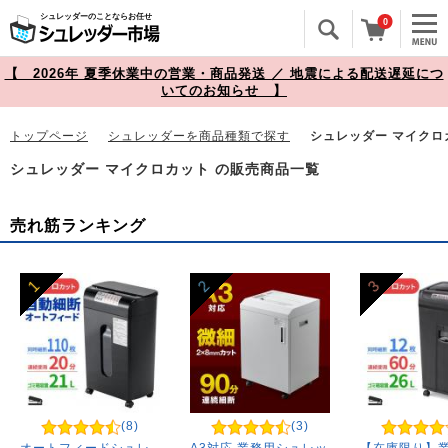
シュレッダーのことならお任せ
0
【 2026年 夏季休業中の営業・商品発送 ／ 地震による配送遅延につ
いてのお知らせ 】
トップページ
シュレッダーを商品種類で探す
シュレッダー マイクロ
シュレッダー マイクロカット の販売商品一覧
売れ筋ランキング
1
2
3
(8)
(3)
オートフィードシュレ
A3対応 業務用シュレッ
【在庫限り】