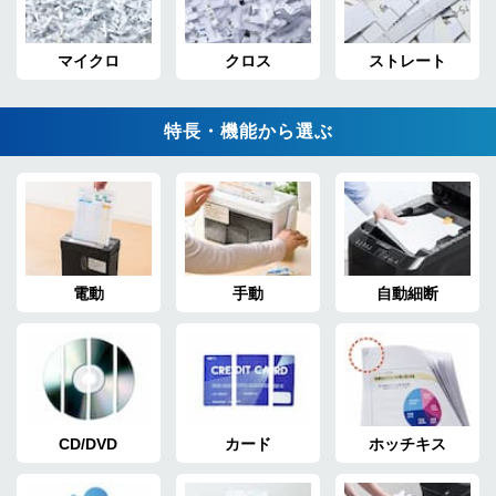
マイクロ
クロス
ストレート
特長・機能から選ぶ
電動
手動
自動細断
CD/DVD
カード
ホッチキス