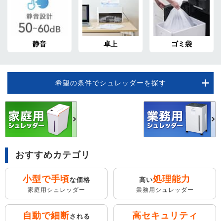
静音
卓上
ゴミ袋
希望の条件でシュレッダーを探す
おすすめカテゴリ
小型で手頃
処理能力
な価格
高い
家庭用シュレッダー
業務用シュレッダー
自動で細断
高セキュリティ
される