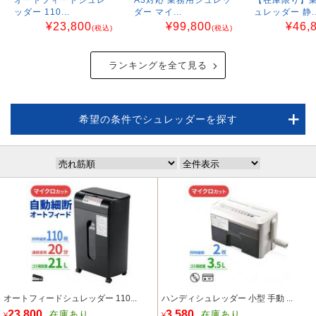
ッダー 110...
ダー マイ...
ュレッダー 静..
¥
23,800
¥
99,800
¥
46,
(税込)
(税込)
ランキングを全て見る
希望の条件でシュレッダーを探す
オートフィードシュレッダー 110...
ハンディシュレッダー 小型 手動 ...
23,800
3,580
在庫あり
在庫あり
¥
¥