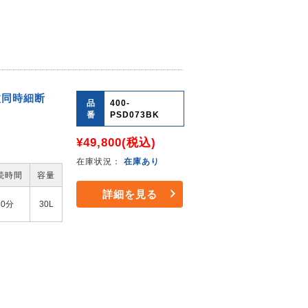
枚同時細断
品
400-
番
PSD073BK
¥49,800
(税込)
在庫状況：
在庫あり
続時間
容量
詳細を見る
30分
30L