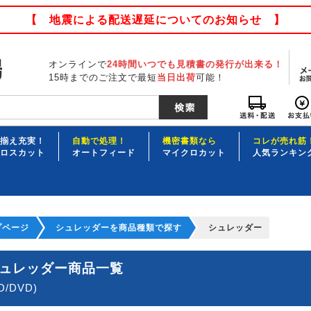
【 地震による配送遅延についてのお知らせ 】
オンラインで
24時間いつでも見積書の発行が出来る！
15時までのご注文で最短
当日出荷
可能！
揃え充実！
自動で処理！
機密書類なら
コレが売れ筋
ロスカット
オートフィード
マイクロカット
人気ランキン
プページ
シュレッダーを商品種類で探す
シュレッダー
ュレッダー商品一覧
D/DVD)