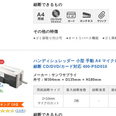
細断できるもの
その他の特徴
●ゴミ袋取り付け可
●オートリバース機能
●ゴミ満
ハンディシュレッダー 小型 手動 A4 マイク
細断 CD/DVD/カード対応 400-PSD010
メーカー：
サンワサプライ
外寸：W304mm × D135mm × H180mm
用紙細断サイズ
最大細断枚数
細断速度
連
2×10mm
2枚
-
マイクロカット
キング 18位
(
14件
)
細断できるもの