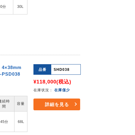
20分
30L
4×38mm
品番
SHD038
PSD038
¥118,000
(税込)
在庫状況：
在庫僅少
連続時
容量
詳細を見る
間
45分
68L