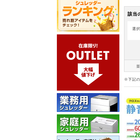
該当
選
※下記の