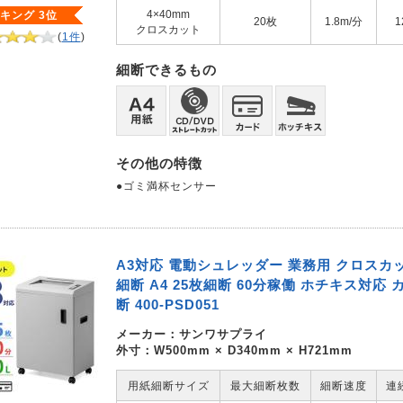
4×40mm
キング 3位
20枚
1.8m/分
1
クロスカット
(
1件
)
細断できるもの
その他の特徴
●ゴミ満杯センサー
A3対応 電動シュレッダー 業務用 クロスカット
細断 A4 25枚細断 60分稼働 ホチキス対応 
断 400-PSD051
メーカー：
サンワサプライ
外寸：W500mm × D340mm × H721mm
用紙細断サイズ
最大細断枚数
細断速度
連