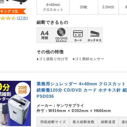
4×40mm
20枚
2.2m/分
クロスカット
キング 2位
(
27件
)
細断できるもの
その他の特徴
●ゴミ袋取り付け可
●ゴミ満杯センサー
業務用シュレッダー 4×40mm クロスカット 
続稼働120分 CD/DVD カード ホチキス針 細断
PSD036
メーカー：
サンワサプライ
外寸：W414mm × D302mm × H666mm
用紙細断サイズ
最大細断枚数
細断速度
連