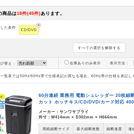
の商品は
18
件
(
45
件)
あります。
択した条件
CD/DVD
すべての選択を解除する
在庫ありのみ表示
表示方法：
並び替え：
一覧表では50Hz/60Hz帯で仕様表記が異なる場合、60Hz帯の仕様を表記
60分連続 業務用 電動シュレッダー 20枚細断
カット ホッチキス/CD/DVD/カード対応 400-
メーカー：
サンワサプライ
外寸：W414mm × D302mm × H666mm
用紙細断サイズ
最大細断枚数
細断速度
連