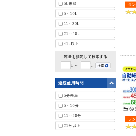
5L未満
ラン
5～10L
11～20L
21～40L
41L以上
容量を指定して検索する
L ～
L
連続使用時間
5分未満
5～10分
11～20分
ラン
21分以上