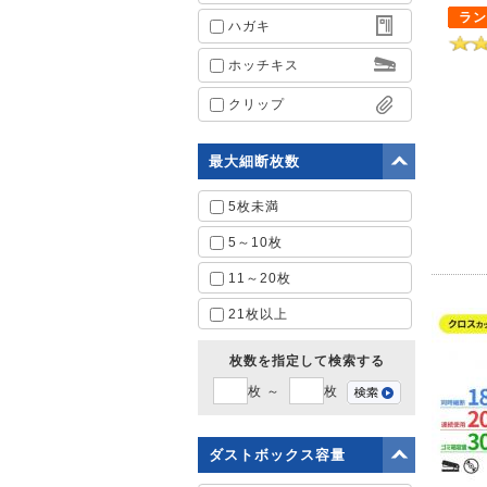
ラン
ハガキ
ホッチキス
クリップ
最大細断枚数
5枚未満
5～10枚
11～20枚
21枚以上
枚数を指定して検索する
枚 ～
枚
ダストボックス容量