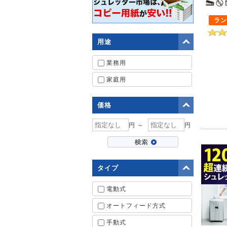
ラン
用途
業務用
家庭用
価格
円 ～
円
タイプ
電動式
オートフィード方式
手動式