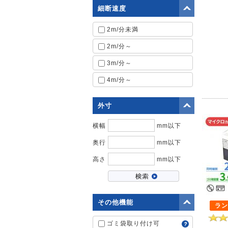
細断速度
2m/分未満
2m/分～
3m/分～
4m/分～
外寸
横幅
mm以下
奥行
mm以下
高さ
mm以下
その他機能
ラン
ゴミ袋取り付け可