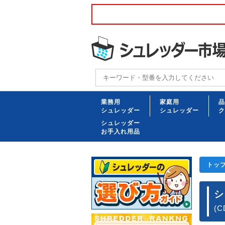
業務用
家庭用
品
シュレッダー
シュレッダー
ク
シュレッダー
お手入れ用品
トッ
シ
(C