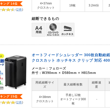
4×37mm
キング 14位
18枚
3.2m/分
クロスカット
(
2件
)
細断できるもの
オートフィードシュレッダー 300枚自動給紙 
クロスカット ホッチキス クリップ 対応 400-
メーカー：
フェローズ
外寸：W390mm × D580mm × H815mm
用紙細断サイ
細断速
最大細断枚数
ズ
度
手差し12枚
キング 15位
4×38mm
オートフィード300
-
クロスカット
(
2件
)
枚