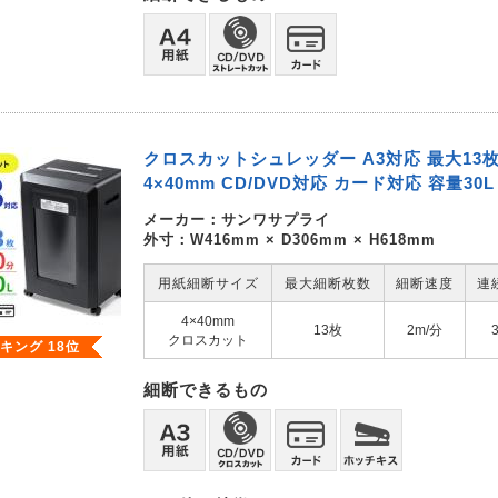
クロスカットシュレッダー A3対応 最大13
4×40mm CD/DVD対応 カード対応 容量30L
メーカー：
サンワサプライ
外寸：W416mm × D306mm × H618mm
用紙細断サイズ
最大細断枚数
細断速度
連
4×40mm
13枚
2m/分
クロスカット
キング 18位
細断できるもの