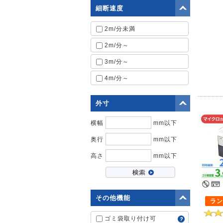
細断速度
2m/分未満
2m/分～
3m/分～
4m/分～
外寸
横幅
mm以下
奥行
mm以下
高さ
mm以下
その他機能
ラン
ゴミ袋取り付け可