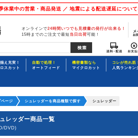
 夏季休業中の営業・商品発送 ／ 地震による配送遅延につい
オンラインで
24時間いつでも見積書の発行が出来る！
15時までのご注文で最短
当日出荷
可能！
揃え充実！
自動で処理！
機密書類なら
コレが売れ筋
ロスカット
オートフィード
マイクロカット
人気ランキン
プページ
シュレッダーを商品種類で探す
シュレッダー
ュレッダー商品一覧
D/DVD)