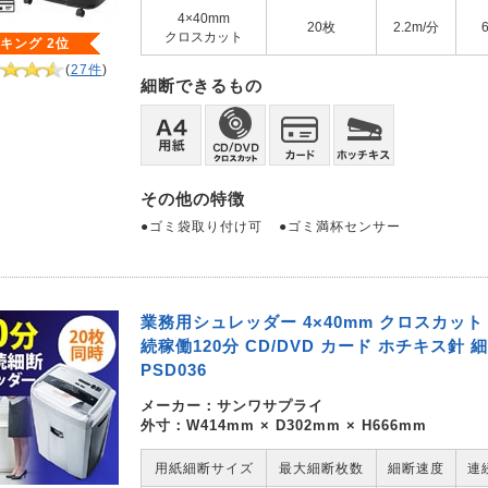
4×40mm
20枚
2.2m/分
クロスカット
キング 2位
(
27件
)
細断できるもの
その他の特徴
●ゴミ袋取り付け可
●ゴミ満杯センサー
業務用シュレッダー 4×40mm クロスカット 
続稼働120分 CD/DVD カード ホチキス針 細断
PSD036
メーカー：
サンワサプライ
外寸：W414mm × D302mm × H666mm
用紙細断サイズ
最大細断枚数
細断速度
連