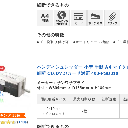
細断できるもの
その他の特徴
●ゴミ袋取り付け可
●オートリバース機能
●ゴミ満
ハンディシュレッダー 小型 手動 A4 マイク
細断 CD/DVD/カード対応 400-PSD010
メーカー：
サンワサプライ
外寸：W304mm × D135mm × H180mm
用紙細断サイズ
最大細断枚数
細断速度
連
2×10mm
2枚
-
マイクロカット
キング 18位
(
14件
)
細断できるもの