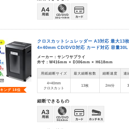
クロスカットシュレッダー A3対応 最大13
4×40mm CD/DVD対応 カード対応 容量30L
メーカー：
サンワサプライ
外寸：W416mm × D306mm × H618mm
用紙細断サイズ
最大細断枚数
細断速度
連
4×40mm
13枚
2m/分
クロスカット
キング 18位
細断できるもの