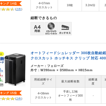
4×37mm
キング 14位
18枚
3.2m/分
クロスカット
(
2件
)
細断できるもの
オートフィードシュレッダー 300枚自動給紙 
クロスカット ホッチキス クリップ 対応 400-
メーカー：
フェローズ
外寸：W390mm × D580mm × H815mm
用紙細断サイ
細断速
最大細断枚数
ズ
度
手差し12枚
キング 15位
4×38mm
オートフィード300
-
クロスカット
(
2件
)
枚