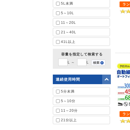
5L未満
ラン
5～10L
11～20L
21～40L
41L以上
容量を指定して検索する
L ～
L
連続使用時間
5分未満
5～10分
11～20分
ラン
21分以上