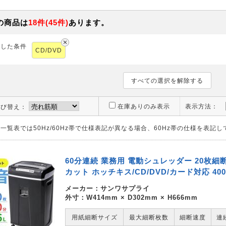
の商品は
18
件
(
45
件)
あります。
択した条件
CD/DVD
すべての選択を解除する
在庫ありのみ表示
表示方法：
並び替え：
一覧表では50Hz/60Hz帯で仕様表記が異なる場合、60Hz帯の仕様を表記
60分連続 業務用 電動シュレッダー 20枚細断
カット ホッチキス/CD/DVD/カード対応 400-
メーカー：
サンワサプライ
外寸：W414mm × D302mm × H666mm
用紙細断サイズ
最大細断枚数
細断速度
連