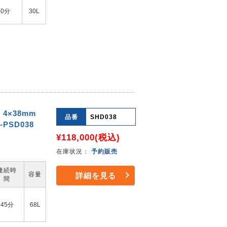
20分
30L
4×38mm
品番
SHD038
PSD038
¥118,000
(税込)
在庫状況：
予約販売
連続時
容量
詳細を見る
間
45分
68L