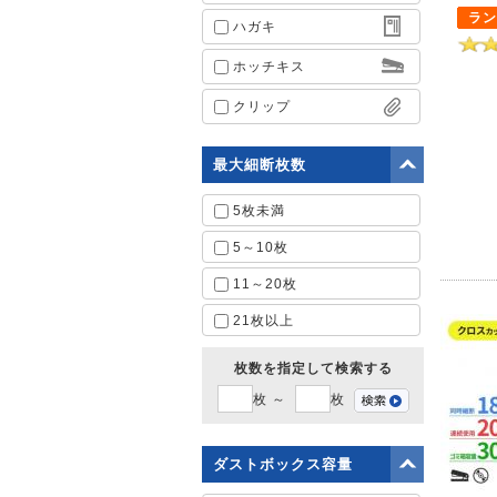
ラン
ハガキ
ホッチキス
クリップ
最大細断枚数
5枚未満
5～10枚
11～20枚
21枚以上
枚数を指定して検索する
枚 ～
枚
ダストボックス容量