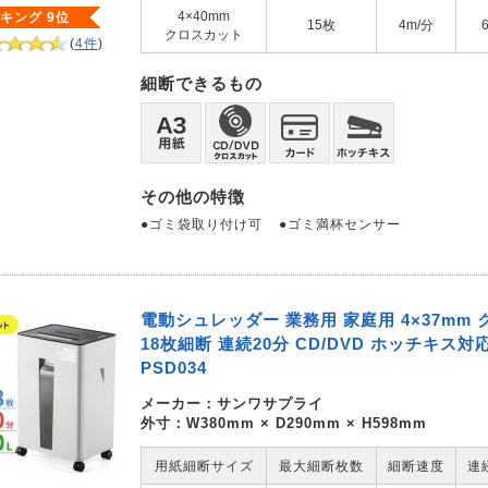
4×40mm
キング 9位
15枚
4m/分
クロスカット
(
4件
)
細断できるもの
その他の特徴
●ゴミ袋取り付け可
●ゴミ満杯センサー
電動シュレッダー 業務用 家庭用 4×37mm
18枚細断 連続20分 CD/DVD ホッチキス対応 
PSD034
メーカー：
サンワサプライ
外寸：W380mm × D290mm × H598mm
用紙細断サイズ
最大細断枚数
細断速度
連