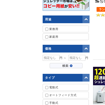
ラン
用途
業務用
家庭用
価格
円 ～
円
タイプ
電動式
オートフィード方式
手動式