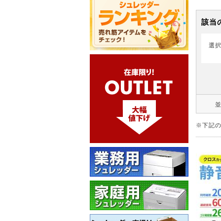
該当
選
※下記の