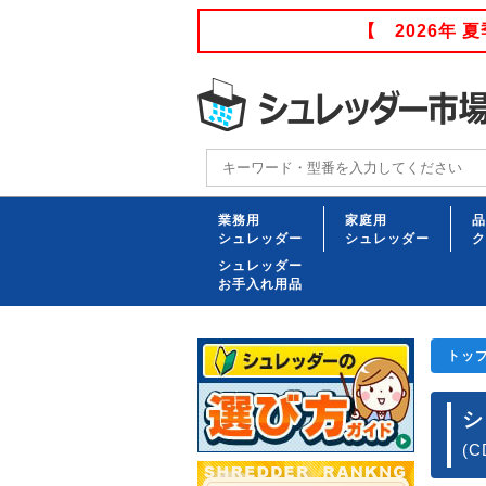
【 2026年
業務用
家庭用
品
シュレッダー
シュレッダー
ク
シュレッダー
お手入れ用品
トッ
シ
(C