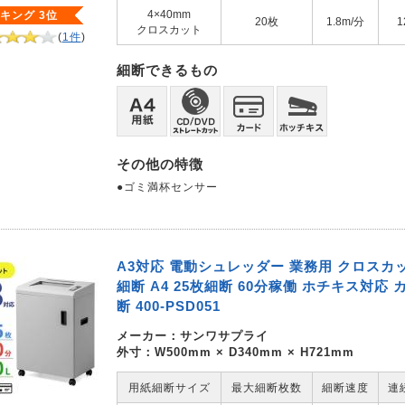
4×40mm
キング 3位
20枚
1.8m/分
1
クロスカット
(
1件
)
細断できるもの
その他の特徴
●ゴミ満杯センサー
A3対応 電動シュレッダー 業務用 クロスカット
細断 A4 25枚細断 60分稼働 ホチキス対応 
断 400-PSD051
メーカー：
サンワサプライ
外寸：W500mm × D340mm × H721mm
用紙細断サイズ
最大細断枚数
細断速度
連