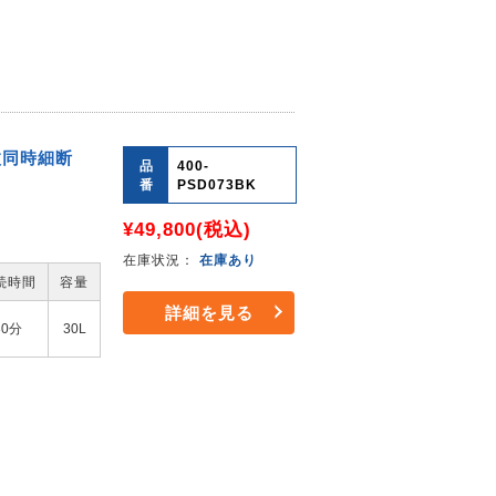
枚同時細断
品
400-
番
PSD073BK
¥49,800
(税込)
在庫状況：
在庫あり
続時間
容量
詳細を見る
30分
30L